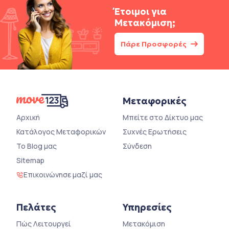
Έτοιμοι για
Μετακόμιση;
Πάρε Προσφορές
Μεταφορικές
Αρχική
Μπείτε στο Δίκτυο μας
Κατάλογος Μεταφορικών
Συχνές Ερωτήσεις
Το Blog μας
Σύνδεση
Sitemap
Επικοινώνησε μαζί μας
Πελάτες
Υπηρεσίες
Πώς Λειτουργεί
Μετακόμιση