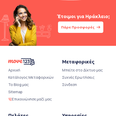
Έτοιμοι για
Ηράκλειο;
Πάρε Προσφορές
Μεταφορικές
Αρχική
Μπείτε στο Δίκτυο μας
Κατάλογος Μεταφορικών
Συχνές Ερωτήσεις
Το Blog μας
Σύνδεση
Sitemap
Επικοινώνησε μαζί μας
Πελάτες
Υπηρεσίες