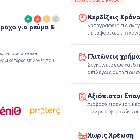
Κερδίζεις Χρόν
Καταγράφεις τις ανάγ
άροχο για ρεύμα &
μεταφορικές επικοιν
μερινή σου σύνδεση
Γλιτώνεις χρήμ
ονομικότερες επιλογές που
Συγκρίνεις έως και 
επιλέγεις αυτή που σ
Αξιόπιστοι Επα
Διάβασε πραγματικές 
των μεταφορικών και 
Χωρίς Χρέωση