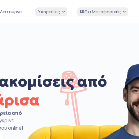
Λειτουργεί
Υπηρεσίες
Για Μεταφορικές
ακομίσεις από
άρισα
ιρεία από
γκρινε
ου online!