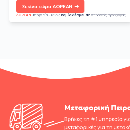
Ξεκίνα τώρα ΔΩΡΕΑΝ
ΔΩΡΕΑΝ
υπηρεσία – Χωρίς
καμία δέσμευση
αποδοχής προσφοράς
Μεταφορική Πειρα
Βρήκες τη #1 υπηρεσία για
μεταφορικές για τη μετακ