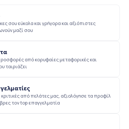
ο
κες σου εύκολα και γρήγορα και αξιόπιστες
ωνούν μαζί σου
ατα
5 προσφορές από κορυφαίες μεταφορικές και
ου ταιριάζει
γγελματίες
κριτικές από πελάτες μας, αξιολόγησε τα προφίλ
βρες τον top επαγγελματία