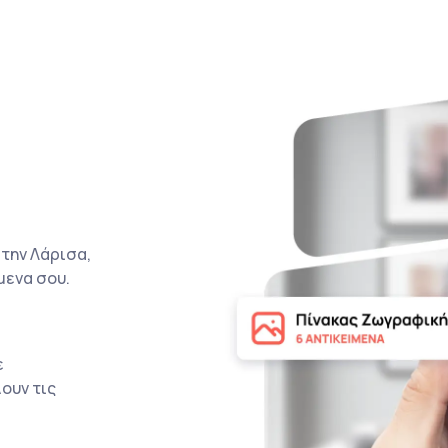
την Λάρισα,
μενα σου.
ε
ουν τις