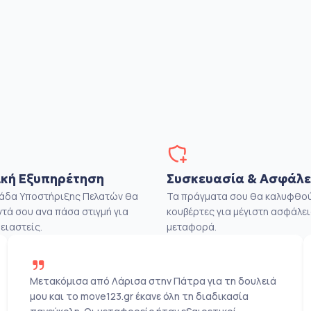
κή Εξυπηρέτηση
Συσκευασία & Ασφάλε
μάδα Υποστήριξης Πελατών θα
Τα πράγματα σου θα καλυφθού
ντά σου ανα πάσα στιγμή για
κουβέρτες για μέγιστη ασφάλει
ειαστείς.
μεταφορά.
Μετακόμισα από Λάρισα στην Πάτρα για τη δουλειά
μου και το move123.gr έκανε όλη τη διαδικασία