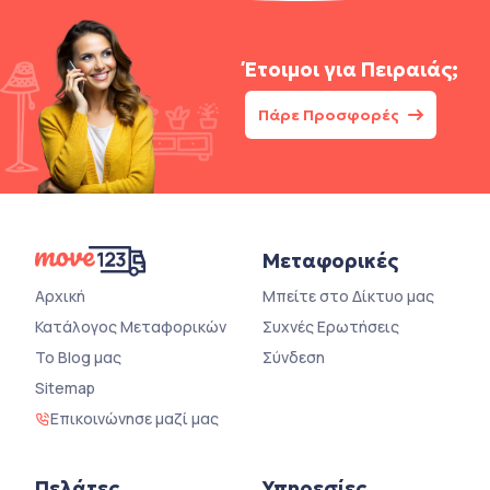
Έτοιμοι για
Πειραιάς;
Πάρε Προσφορές
Μεταφορικές
Αρχική
Μπείτε στο Δίκτυο μας
Κατάλογος Μεταφορικών
Συχνές Ερωτήσεις
Το Blog μας
Σύνδεση
Sitemap
Επικοινώνησε μαζί μας
Πελάτες
Υπηρεσίες