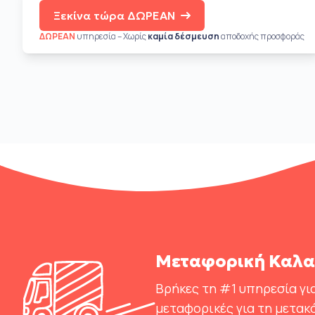
Ξεκίνα τώρα ΔΩΡΕΑΝ
ΔΩΡΕΑΝ
υπηρεσία – Χωρίς
καμία δέσμευση
αποδοχής προσφοράς
Μεταφορική Καλα
Βρήκες τη #1 υπηρεσία για
μεταφορικές για τη μετακ