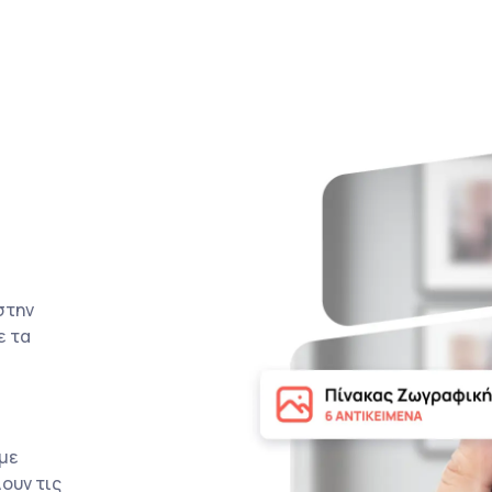
στην
ε τα
με
ουν τις