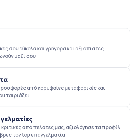
ο
κες σου εύκολα και γρήγορα και αξιόπιστες
ωνούν μαζί σου
ατα
5 προσφορές από κορυφαίες μεταφορικές και
ου ταιριάζει
γγελματίες
κριτικές από πελάτες μας, αξιολόγησε τα προφίλ
βρες τον top επαγγελματία