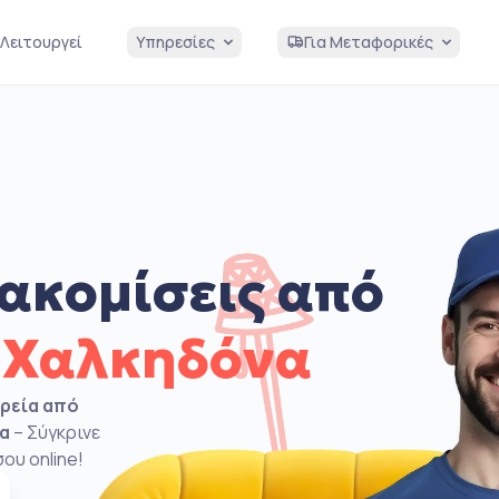
Λειτουργεί
Υπηρεσίες
Για Μεταφορικές
ακομίσεις από
 Χαλκηδόνα
ιρεία από
να
– Σύγκρινε
ου online!