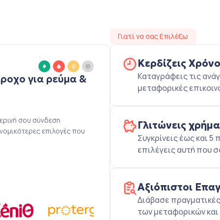
Γιατί να σας Επιλέξω
Κερδίζεις Χρόν
Καταγράφεις τις ανάγ
άροχο για ρεύμα &
μεταφορικές επικοιν
μερινή σου σύνδεση
Γλιτώνεις χρήμ
ονομικότερες επιλογές που
Συγκρίνεις έως και 
επιλέγεις αυτή που σ
Αξιόπιστοι Επα
Διάβασε πραγματικές 
των μεταφορικών και 