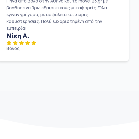
Πήγα από Βόλο στην Αθήνα και το move123.gr με
βοήθησε να βρω εξαιρετικούς μεταφορείς. Όλα
έγιναν γρήγορα, με ασφάλεια και χωρίς
καθυστερήσεις. Πολύ ευχαριστημένη από την
εμπειρία!
Νίκη Α.
Βόλος