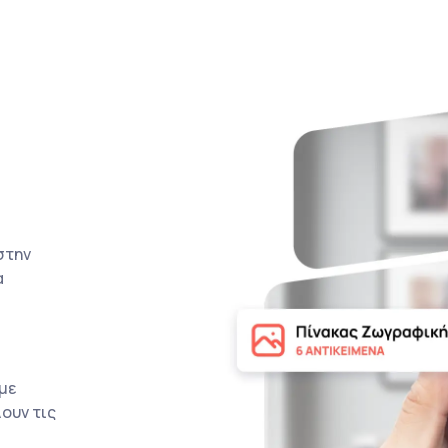
στην
α
με
ουν τις