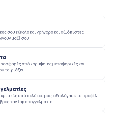
ο
κες σου εύκολα και γρήγορα και αξιόπιστες
ωνούν μαζί σου
ατα
5 προσφορές από κορυφαίες μεταφορικές και
ου ταιριάζει
γγελματίες
κριτικές από πελάτες μας, αξιολόγησε τα προφίλ
βρες τον top επαγγελματία