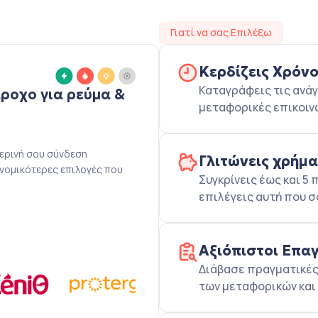
Γιατί να σας Επιλέξω
Κερδίζεις Χρόν
Καταγράφεις τις ανάγ
άροχο για ρεύμα &
μεταφορικές επικοιν
μερινή σου σύνδεση
Γλιτώνεις χρήμ
ονομικότερες επιλογές που
Συγκρίνεις έως και 
επιλέγεις αυτή που σ
Αξιόπιστοι Επα
Διάβασε πραγματικές 
των μεταφορικών και 