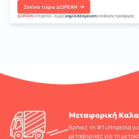
Ξεκίνα τώρα ΔΩΡΕΑΝ
ΔΩΡΕΑΝ
υπηρεσία – Χωρίς
καμία δέσμευση
αποδοχής προσφοράς
Μεταφορική Καλα
Βρήκες τη #1 υπηρεσία για
μεταφορικές για τη μετα