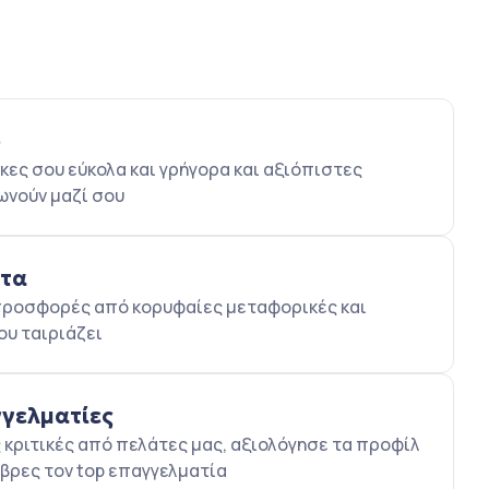
ο
κες σου εύκολα και γρήγορα και αξιόπιστες
ωνούν μαζί σου
ατα
5 προσφορές από κορυφαίες μεταφορικές και
ου ταιριάζει
γγελματίες
κριτικές από πελάτες μας, αξιολόγησε τα προφίλ
βρες τον top επαγγελματία