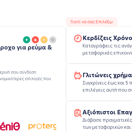
Γιατί να σας Επιλέξω
Κερδίζεις Χρόν
Καταγράφεις τις ανάγ
άροχο για ρεύμα &
μεταφορικές επικοιν
μερινή σου σύνδεση
Γλιτώνεις χρήμ
ονομικότερες επιλογές που
Συγκρίνεις έως και 
επιλέγεις αυτή που σ
Αξιόπιστοι Επα
Διάβασε πραγματικές 
των μεταφορικών και 