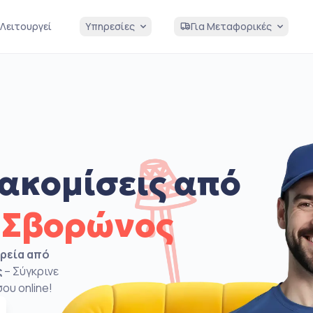
Λειτουργεί
Υπηρεσίες
Για Μεταφορικές
ακομίσεις από
 Σβορώνος
ιρεία από
ς
– Σύγκρινε
ου online!