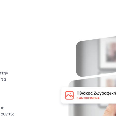
στην
 τα
με
ουν τις