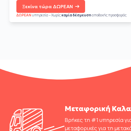
Ξεκίνα τώρα ΔΩΡΕΑΝ
ΔΩΡΕΑΝ
υπηρεσία – Χωρίς
καμία δέσμευση
αποδοχής προσφοράς
Μεταφορική Καλα
Βρήκες τη #1 υπηρεσία για
μεταφορικές για τη μετακ