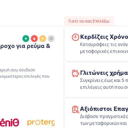
Γιατί να σας Επιλέξω
Κερδίζεις Χρόν
Καταγράφεις τις ανάγ
άροχο για ρεύμα &
μεταφορικές επικοιν
μερινή σου σύνδεση
Γλιτώνεις χρήμ
ονομικότερες επιλογές που
Συγκρίνεις έως και 
επιλέγεις αυτή που σ
Αξιόπιστοι Επα
Διάβασε πραγματικές 
των μεταφορικών και 