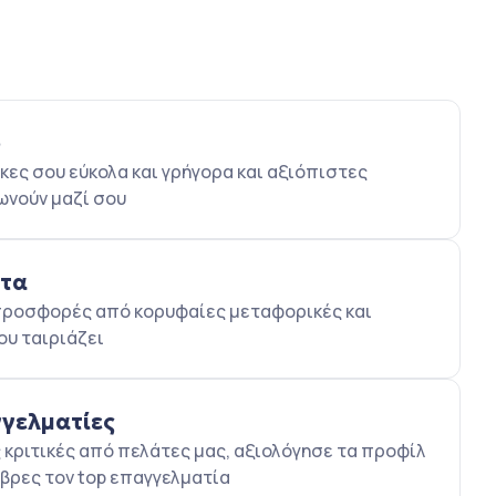
ο
κες σου εύκολα και γρήγορα και αξιόπιστες
ωνούν μαζί σου
ατα
5 προσφορές από κορυφαίες μεταφορικές και
ου ταιριάζει
γγελματίες
κριτικές από πελάτες μας, αξιολόγησε τα προφίλ
βρες τον top επαγγελματία