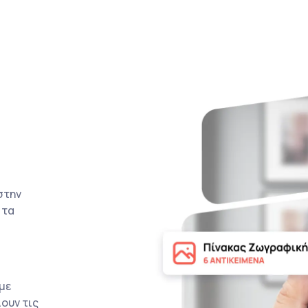
στην
 τα
με
ουν τις