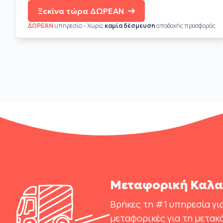
Ξεκίνα τώρα ΔΩΡΕΑΝ
ΔΩΡΕΑΝ
υπηρεσία – Χωρίς
καμία δέσμευση
αποδοχής προσφοράς
Μεταφορική Καλαμ
Βρήκες τη #1 υπηρεσία για
μεταφορικές για τη μετακ