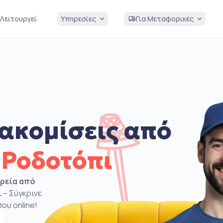
Λειτουργεί
Υπηρεσίες
Για Μεταφορικές
ακομίσεις από
 Ροδοτόπι
ιρεία από
ι
– Σύγκρινε
ου online!