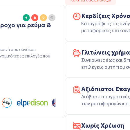
Κερδίζεις Χρόν
Καταγράφεις τις ανάγ
άροχο για ρεύμα &
μεταφορικές επικοιν
μερινή σου σύνδεση
Γλιτώνεις χρήμ
ονομικότερες επιλογές που
Συγκρίνεις έως και 
επιλέγεις αυτή που σ
Αξιόπιστοι Επα
Διάβασε πραγματικές 
των μεταφορικών και 
Χωρίς Χρέωση