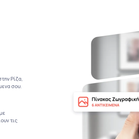
την Ρίζα,
μενα σου.
με
ουν τις