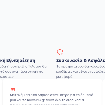
κή Εξυπηρέτηση
Συσκευασία & Ασφάλε
μάδα Υποστήριξης Πελατών θα
Τα πράγματα σου θα καλυφθού
ντά σου ανα πάσα στιγμή για
κουβέρτες για μέγιστη ασφάλει
ειαστείς.
μεταφορά.
Μετακόμισα από Λάρισα στην Πάτρα για τη δουλειά
μου και το move123.gr έκανε όλη τη διαδικασία