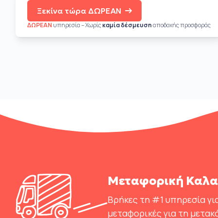
Ξεκίνα τώρα ΔΩΡΕΑΝ
ΔΩΡΕΑΝ
υπηρεσία – Χωρίς
καμία δέσμευση
αποδοχής προσφοράς
Μεταφορική Καλαμ
Βρήκες τη #1 υπηρεσία για
μεταφορικές για τη μετακ