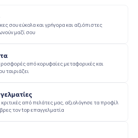
ο
κες σου εύκολα και γρήγορα και αξιόπιστες
ωνούν μαζί σου
ατα
5 προσφορές από κορυφαίες μεταφορικές και
ου ταιριάζει
γγελματίες
κριτικές από πελάτες μας, αξιολόγησε τα προφίλ
βρες τον top επαγγελματία