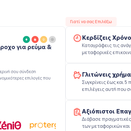
Γιατί να σας Επιλέξω
Κερδίζεις Χρόν
Καταγράφεις τις ανάγ
άροχο για ρεύμα &
μεταφορικές επικοιν
μερινή σου σύνδεση
Γλιτώνεις χρήμ
ονομικότερες επιλογές που
Συγκρίνεις έως και 
επιλέγεις αυτή που σ
Αξιόπιστοι Επα
Διάβασε πραγματικές 
των μεταφορικών και 