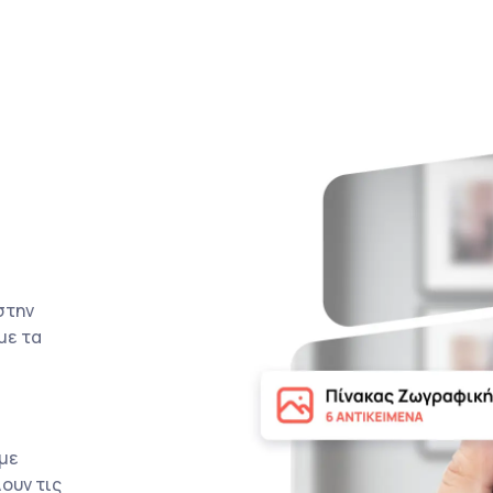
στην
με τα
με
ουν τις