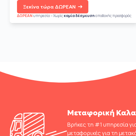
Ξεκίνα τώρα ΔΩΡΕΑΝ
ΔΩΡΕΑΝ
υπηρεσία – Χωρίς
καμία δέσμευση
αποδοχής προσφοράς
Μεταφορική Καλα
Βρήκες τη #1 υπηρεσία για
μεταφορικές για τη μετακ