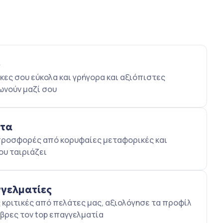
ο
κες σου εύκολα και γρήγορα και αξιόπιστες
ωνούν μαζί σου
ατα
5 προσφορές από κορυφαίες μεταφορικές και
ου ταιριάζει
γγελματίες
κριτικές από πελάτες μας, αξιολόγησε τα προφίλ
βρες τον top επαγγελματία