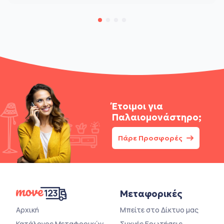
Έτοιμοι για
Παλαιομονάστηρο;
Πάρε Προσφορές
Μεταφορικές
Αρχική
Μπείτε στο Δίκτυο μας
Κατάλογος Μεταφορικών
Συχνές Ερωτήσεις