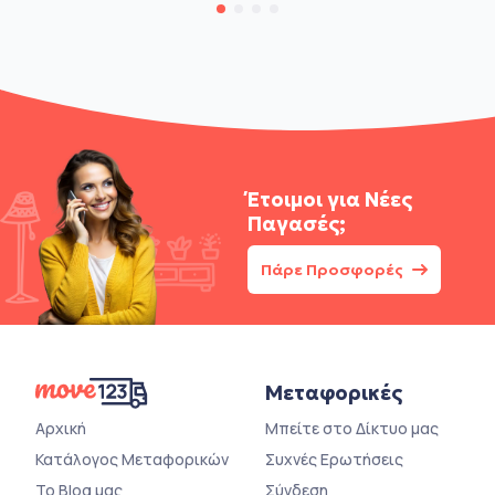
Έτοιμοι για
Νέες
Παγασές;
Πάρε Προσφορές
Μεταφορικές
Αρχική
Μπείτε στο Δίκτυο μας
Κατάλογος Μεταφορικών
Συχνές Ερωτήσεις
Το Blog μας
Σύνδεση