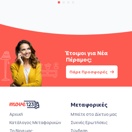
Έτοιμοι για
Νέα
Πέραμος;
Πάρε Προσφορές
Μεταφορικές
Αρχική
Μπείτε στο Δίκτυο μας
Κατάλογος Μεταφορικών
Συχνές Ερωτήσεις
Το Blog μας
Σύνδεση