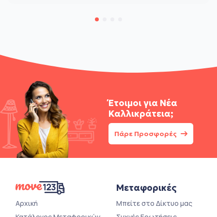
Έτοιμοι για
Νέα
Καλλικράτεια;
Πάρε Προσφορές
Μεταφορικές
Αρχική
Μπείτε στο Δίκτυο μας
Κατάλογος Μεταφορικών
Συχνές Ερωτήσεις