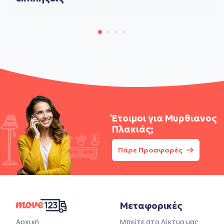
Έτοιμοι για
Μυρθιανος
Πλακιάς;
Πάρε Προσφορές
Μεταφορικές
Αρχική
Μπείτε στο Δίκτυο μας