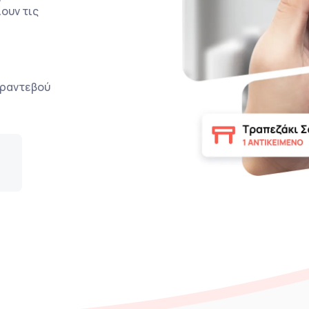
ουν τις
ο ραντεβού