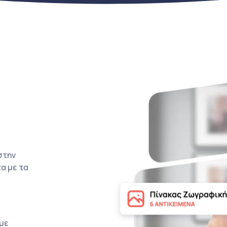
στην
α με τα
με