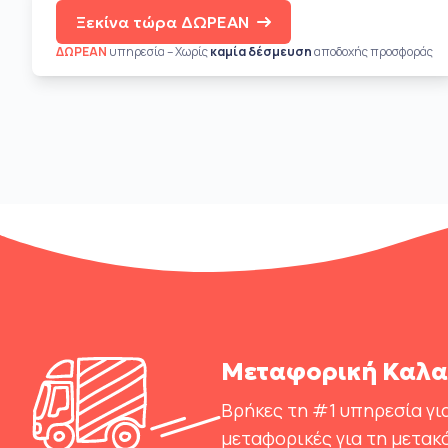
Ξεκίνα τώρα ΔΩΡΕΑΝ
ΔΩΡΕΑΝ
υπηρεσία – Χωρίς
καμία δέσμευση
αποδοχής προσφοράς
Μεταφορική Καλα
Βρήκες τη #1 υπηρεσία για
μεταφορικές για τη μετακ