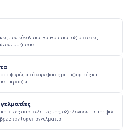
ο
κες σου εύκολα και γρήγορα και αξιόπιστες
ωνούν μαζί σου
ατα
5 προσφορές από κορυφαίες μεταφορικές και
ου ταιριάζει
γγελματίες
κριτικές από πελάτες μας, αξιολόγησε τα προφίλ
βρες τον top επαγγελματία