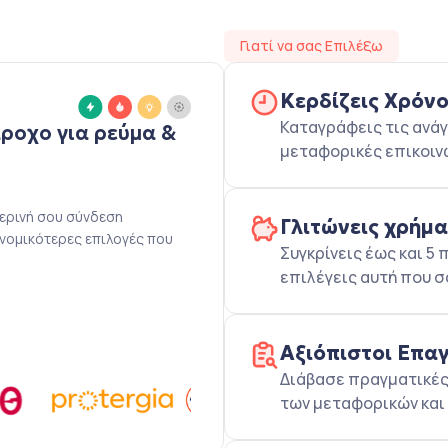
Γιατί να σας Επιλέξω
Κερδίζεις Χρόν
Καταγράφεις τις ανάγ
άροχο για ρεύμα &
μεταφορικές επικοιν
μερινή σου σύνδεση
Γλιτώνεις χρήμ
ονομικότερες επιλογές που
Συγκρίνεις έως και 
επιλέγεις αυτή που σ
Αξιόπιστοι Επα
Διάβασε πραγματικές 
των μεταφορικών και 