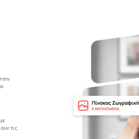
στην
τα
με
ουν τις