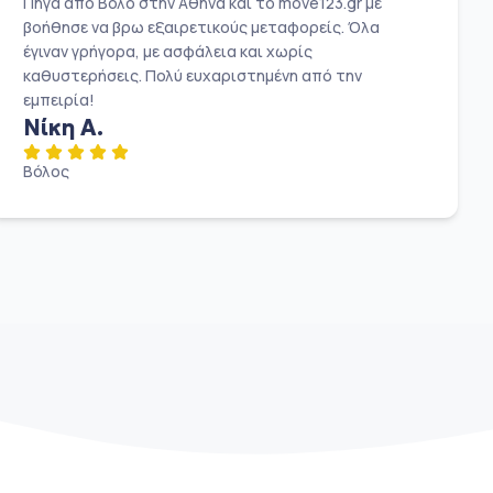
Πήγα από Βόλο στην Αθήνα και το move123.gr με
βοήθησε να βρω εξαιρετικούς μεταφορείς. Όλα
έγιναν γρήγορα, με ασφάλεια και χωρίς
καθυστερήσεις. Πολύ ευχαριστημένη από την
εμπειρία!
Νίκη Α.
Βόλος