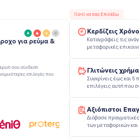
Γιατί να σας Επιλέξω
Κερδίζεις Χρόν
Καταγράφεις τις ανάγ
άροχο για ρεύμα &
μεταφορικές επικοιν
μερινή σου σύνδεση
Γλιτώνεις χρήμ
ονομικότερες επιλογές που
Συγκρίνεις έως και 
επιλέγεις αυτή που σ
Αξιόπιστοι Επα
Διάβασε πραγματικές 
των μεταφορικών και 