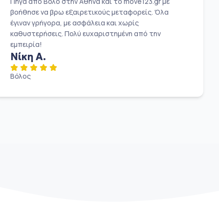
Πήγα από Βόλο στην Αθήνα και το move123.gr με
βοήθησε να βρω εξαιρετικούς μεταφορείς. Όλα
έγιναν γρήγορα, με ασφάλεια και χωρίς
καθυστερήσεις. Πολύ ευχαριστημένη από την
εμπειρία!
Νίκη Α.
Βόλος