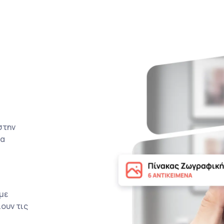
στην
τα
με
ουν τις