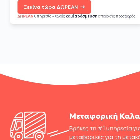
Ξεκίνα τώρα ΔΩΡΕΑΝ
ΔΩΡΕΑΝ
υπηρεσία – Χωρίς
καμία δέσμευση
αποδοχής προσφοράς
Μεταφορική Καλαμ
Βρήκες τη #1 υπηρεσία για
μεταφορικές για τη μετακ