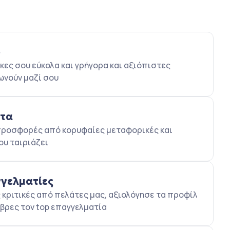
ο
κες σου εύκολα και γρήγορα και αξιόπιστες
ωνούν μαζί σου
ατα
5 προσφορές από κορυφαίες μεταφορικές και
ου ταιριάζει
γγελματίες
κριτικές από πελάτες μας, αξιολόγησε τα προφίλ
βρες τον top επαγγελματία