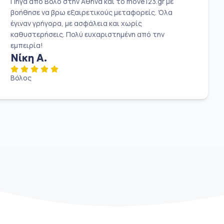
Πήγα από Βόλο στην Αθήνα και το move123.gr με
βοήθησε να βρω εξαιρετικούς μεταφορείς. Όλα
έγιναν γρήγορα, με ασφάλεια και χωρίς
καθυστερήσεις. Πολύ ευχαριστημένη από την
εμπειρία!
Νίκη Α.
Βόλος