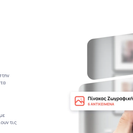
στην
 τα
με
ουν τις