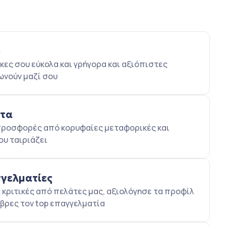
ο
κες σου εύκολα και γρήγορα και αξιόπιστες
ωνούν μαζί σου
ατα
5 προσφορές από κορυφαίες μεταφορικές και
ου ταιριάζει
γγελματίες
κριτικές από πελάτες μας, αξιολόγησε τα προφίλ
βρες τον top επαγγελματία