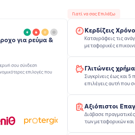
Γιατί να σας Επιλέξω
Κερδίζεις Χρόν
Καταγράφεις τις ανάγ
άροχο για ρεύμα &
μεταφορικές επικοιν
μερινή σου σύνδεση
Γλιτώνεις χρήμ
ονομικότερες επιλογές που
Συγκρίνεις έως και 
επιλέγεις αυτή που σ
Αξιόπιστοι Επα
Διάβασε πραγματικές 
των μεταφορικών και 