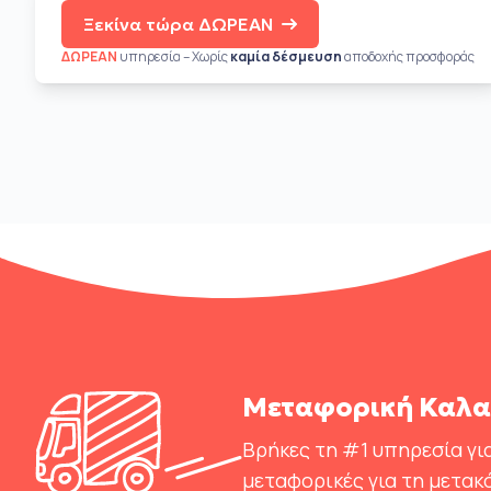
Ξεκίνα τώρα ΔΩΡΕΑΝ
ΔΩΡΕΑΝ
υπηρεσία – Χωρίς
καμία δέσμευση
αποδοχής προσφοράς
Μεταφορική Καλαμ
Βρήκες τη #1 υπηρεσία για
μεταφορικές για τη μετακ