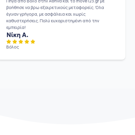
Πήγα από Βόλο στην Αθήνα και το move123.gr με
βοήθησε να βρω εξαιρετικούς μεταφορείς. Όλα
έγιναν γρήγορα, με ασφάλεια και χωρίς
καθυστερήσεις. Πολύ ευχαριστημένη από την
εμπειρία!
Νίκη Α.
Βόλος