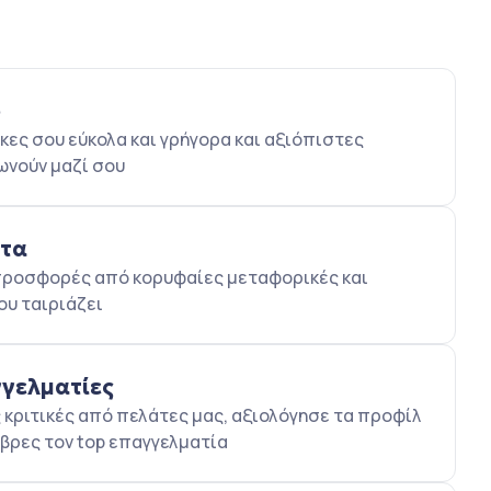
ο
κες σου εύκολα και γρήγορα και αξιόπιστες
ωνούν μαζί σου
ατα
5 προσφορές από κορυφαίες μεταφορικές και
ου ταιριάζει
γγελματίες
κριτικές από πελάτες μας, αξιολόγησε τα προφίλ
βρες τον top επαγγελματία