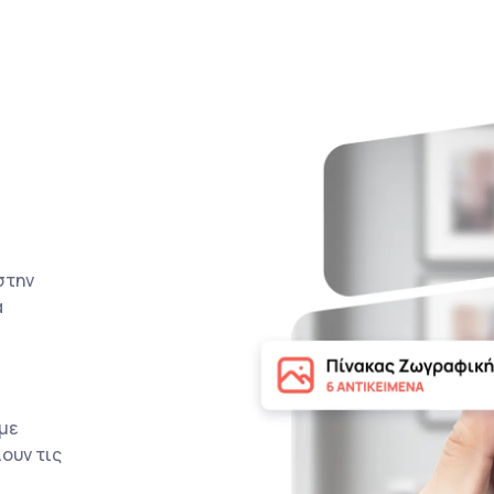
στην
α
με
ουν τις