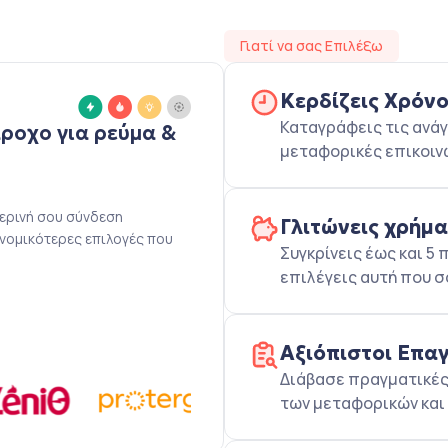
Γιατί να σας Επιλέξω
Κερδίζεις Χρόν
Καταγράφεις τις ανάγ
άροχο για ρεύμα &
μεταφορικές επικοιν
μερινή σου σύνδεση
Γλιτώνεις χρήμ
ονομικότερες επιλογές που
Συγκρίνεις έως και 
επιλέγεις αυτή που σ
Αξιόπιστοι Επα
Διάβασε πραγματικές 
των μεταφορικών και 