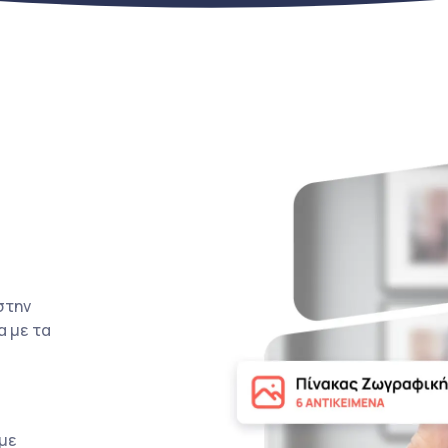
στην
α με τα
με