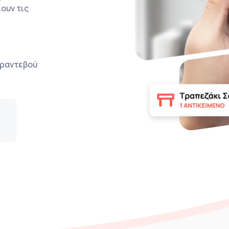
ουν τις
ο ραντεβού