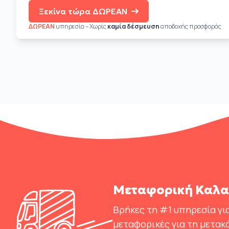
Ξεκίνα τώρα ΔΩΡΕΑΝ
ΔΩΡΕΑΝ
υπηρεσία – Χωρίς
καμία δέσμευση
αποδοχής προσφοράς
Μεταφορική Καλα
Βρήκες τη #1 υπηρεσία για
μεταφορικές για τη μετακ