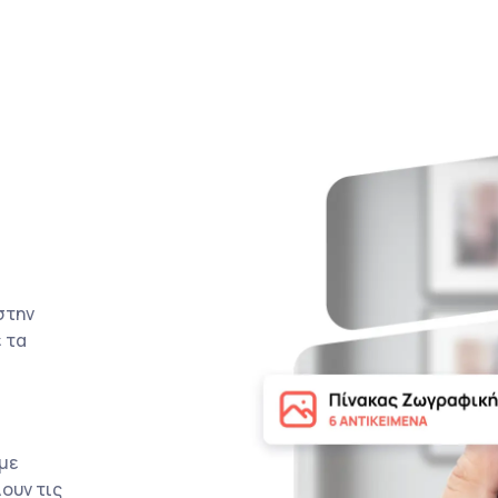
στην
 τα
με
ουν τις