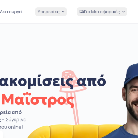
Λειτουργεί
Υπηρεσίες
Για Μεταφορικές
ακομίσεις από
 Μαΐστρος
ιρεία από
ς
– Σύγκρινε
ου online!