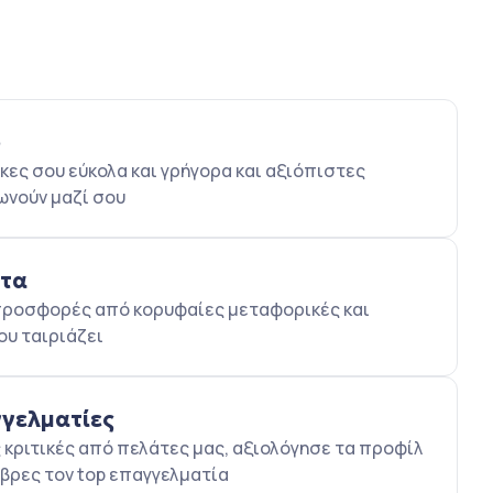
ο
κες σου εύκολα και γρήγορα και αξιόπιστες
ωνούν μαζί σου
ατα
5 προσφορές από κορυφαίες μεταφορικές και
ου ταιριάζει
γγελματίες
κριτικές από πελάτες μας, αξιολόγησε τα προφίλ
βρες τον top επαγγελματία