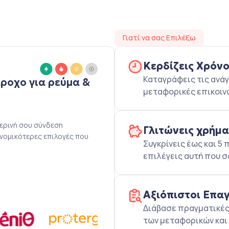
Γιατί να σας Επιλέξω
Κερδίζεις Χρόν
Καταγράφεις τις ανάγ
άροχο για ρεύμα &
μεταφορικές επικοιν
μερινή σου σύνδεση
Γλιτώνεις χρήμ
ονομικότερες επιλογές που
Συγκρίνεις έως και 
επιλέγεις αυτή που σ
Αξιόπιστοι Επα
Διάβασε πραγματικές 
των μεταφορικών και 