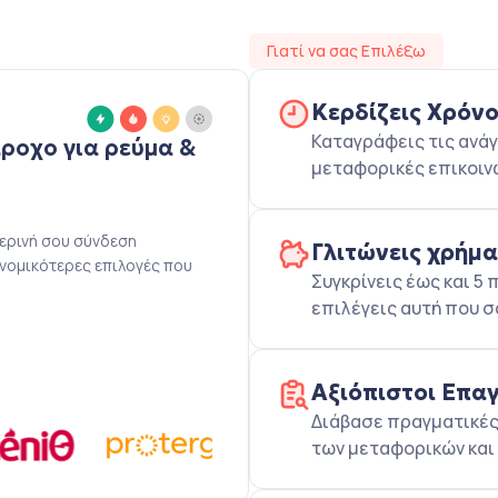
Γιατί να σας Επιλέξω
Κερδίζεις Χρόν
Καταγράφεις τις ανάγ
άροχο για ρεύμα &
μεταφορικές επικοιν
μερινή σου σύνδεση
Γλιτώνεις χρήμ
ονομικότερες επιλογές που
Συγκρίνεις έως και 
επιλέγεις αυτή που σ
Αξιόπιστοι Επα
Διάβασε πραγματικές 
των μεταφορικών και 