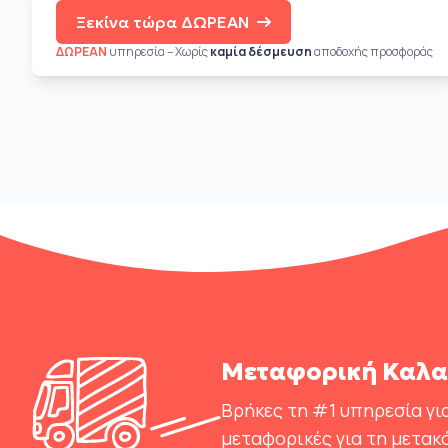
Ξεκίνα τώρα ΔΩΡΕΑΝ
ΔΩΡΕΑΝ
υπηρεσία – Χωρίς
καμία δέσμευση
αποδοχής προσφοράς
Μεταφορική Καλα
Βρήκες τη #1 υπηρεσία για
μεταφορικές για τη μετα