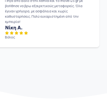
Πήγα από Βόλο στην Αθήνα και το move123.gr με
βοήθησε να βρω εξαιρετικούς μεταφορείς. Όλα
έγιναν γρήγορα, με ασφάλεια και χωρίς
καθυστερήσεις. Πολύ ευχαριστημένη από την
εμπειρία!
Νίκη Α.
Βόλος