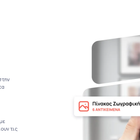
στην
τα
με
ουν τις