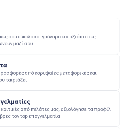
ο
κες σου εύκολα και γρήγορα και αξιόπιστες
ωνούν μαζί σου
ατα
5 προσφορές από κορυφαίες μεταφορικές και
ου ταιριάζει
γγελματίες
κριτικές από πελάτες μας, αξιολόγησε τα προφίλ
βρες τον top επαγγελματία