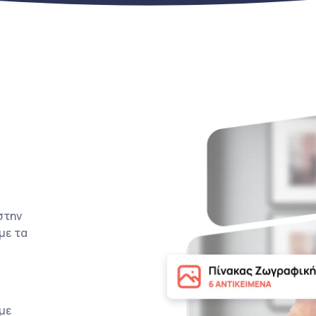
στην
με τα
με