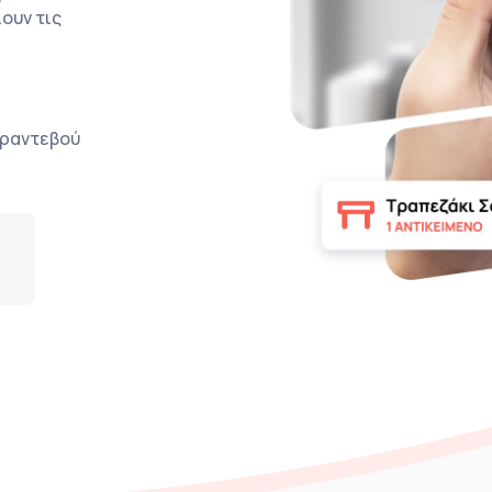
ουν τις
ο ραντεβού