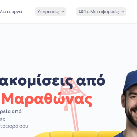
Λειτουργεί
Υπηρεσίες
Για Μεταφορικές
ακομίσεις από
ς Μαραθώνας
ιρεία από
ας
–
μεταφορά σου