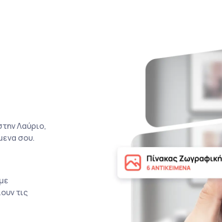
στην Λαύριο,
μενα σου.
με
ουν τις