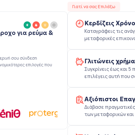
Γιατί να σας Επιλέξω
Κερδίζεις Χρόν
Καταγράφεις τις ανάγ
άροχο για ρεύμα &
μεταφορικές επικοιν
μερινή σου σύνδεση
Γλιτώνεις χρήμ
ονομικότερες επιλογές που
Συγκρίνεις έως και 
επιλέγεις αυτή που σ
Αξιόπιστοι Επα
Διάβασε πραγματικές 
των μεταφορικών και 