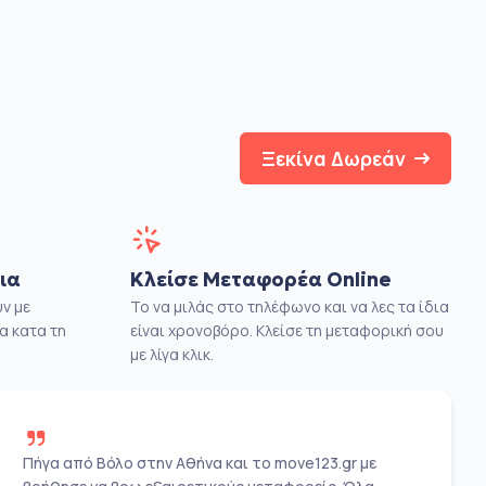
Ξεκίνα Δωρεάν
ια
Κλείσε Μεταφορέα Online
ν με
Το να μιλάς στο τηλέφωνο και να λες τα ίδια
α κατα τη
είναι χρονοβόρο. Κλείσε τη μεταφορική σου
με λίγα κλικ.
Πήγα από Βόλο στην Αθήνα και το move123.gr με