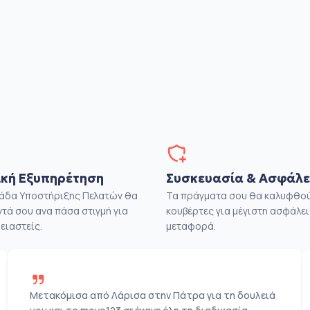
ο
κή Εξυπηρέτηση
Συσκευασία & Ασφάλε
μάδα Υποστήριξης Πελατών θα
Τα πράγματα σου θα καλυφθού
ντά σου ανα πάσα στιγμή για
κουβέρτες για μέγιστη ασφάλει
ειαστείς.
μεταφορά.
Μετακόμισα από Λάρισα στην Πάτρα για τη δουλειά