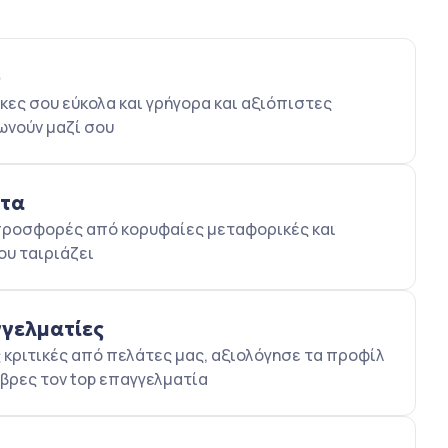
ο
κες σου εύκολα και γρήγορα και αξιόπιστες
ωνούν μαζί σου
ατα
5 προσφορές από κορυφαίες μεταφορικές και
ου ταιριάζει
γγελματίες
κριτικές από πελάτες μας, αξιολόγησε τα προφίλ
βρες τον top επαγγελματία