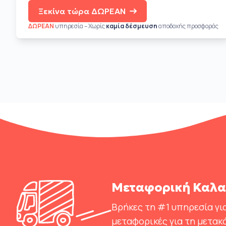
Ξεκίνα τώρα ΔΩΡΕΑΝ
ΔΩΡΕΑΝ
υπηρεσία – Χωρίς
καμία δέσμευση
αποδοχής προσφοράς
Μεταφορική Καλαμ
Βρήκες τη #1 υπηρεσία για
μεταφορικές για τη μετακ