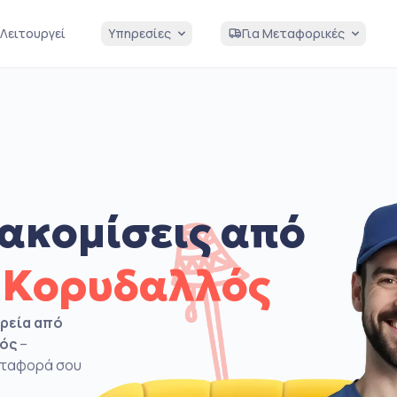
Λειτουργεί
Υπηρεσίες
Για Μεταφορικές
ακομίσεις από
 Κορυδαλλός
ιρεία από
λός
–
μεταφορά σου