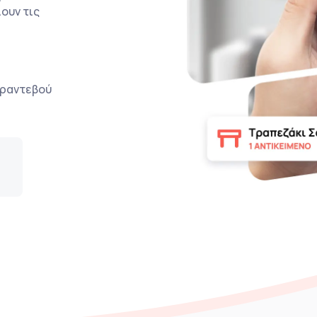
ουν τις
ο ραντεβού