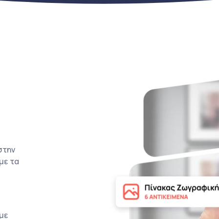
στην
με τα
με