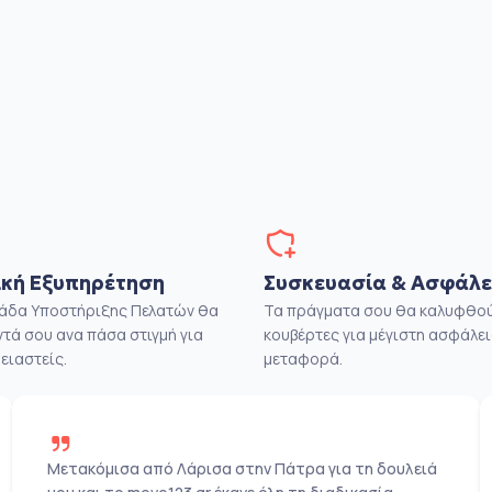
κή Εξυπηρέτηση
Συσκευασία & Ασφάλε
μάδα Υποστήριξης Πελατών θα
Τα πράγματα σου θα καλυφθού
ντά σου ανα πάσα στιγμή για
κουβέρτες για μέγιστη ασφάλει
ειαστείς.
μεταφορά.
Μετακόμισα από Λάρισα στην Πάτρα για τη δουλειά