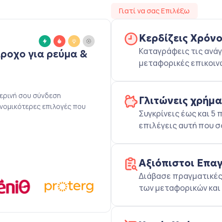
Γιατί να σας Επιλέξω
Κερδίζεις Χρόν
Καταγράφεις τις ανάγ
άροχο για ρεύμα &
μεταφορικές επικοιν
μερινή σου σύνδεση
Γλιτώνεις χρήμ
ονομικότερες επιλογές που
Συγκρίνεις έως και 
επιλέγεις αυτή που σ
Αξιόπιστοι Επα
Διάβασε πραγματικές 
των μεταφορικών και 