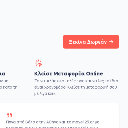
Ξεκίνα Δωρεάν
ια
Κλείσε Μεταφορέα Online
ν με
Το να μιλάς στο τηλέφωνο και να λες τα ίδια
α κατα τη
είναι χρονοβόρο. Κλείσε τη μεταφορική σου
με λίγα κλικ.
Πήγα από Βόλο στην Αθήνα και το move123.gr με