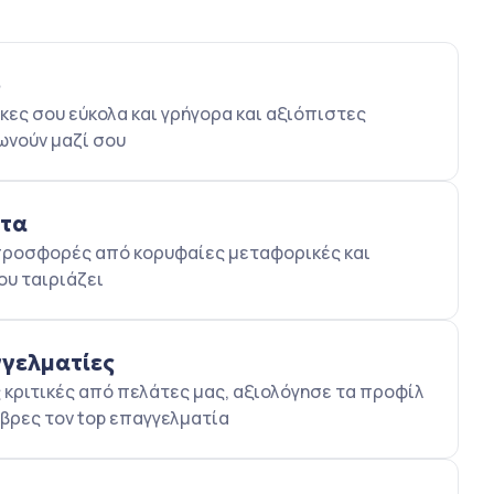
ο
κες σου εύκολα και γρήγορα και αξιόπιστες
ωνούν μαζί σου
ατα
5 προσφορές από κορυφαίες μεταφορικές και
ου ταιριάζει
γγελματίες
κριτικές από πελάτες μας, αξιολόγησε τα προφίλ
βρες τον top επαγγελματία