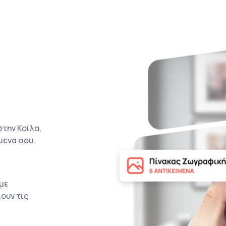
την Κοίλα,
μενα σου.
με
ουν τις