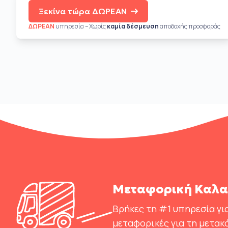
Ξεκίνα τώρα ΔΩΡΕΑΝ
ΔΩΡΕΑΝ
υπηρεσία – Χωρίς
καμία δέσμευση
αποδοχής προσφοράς
Μεταφορική Καλαμ
Βρήκες τη #1 υπηρεσία για
μεταφορικές για τη μετακ