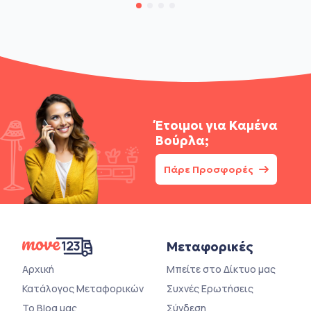
Έτοιμοι για
Καμένα
Βούρλα;
Πάρε Προσφορές
Μεταφορικές
Αρχική
Μπείτε στο Δίκτυο μας
Κατάλογος Μεταφορικών
Συχνές Ερωτήσεις
Το Blog μας
Σύνδεση