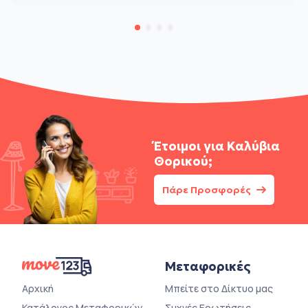
Έτοιμοι για
Καλύβια
Θορικού;
Πάρε Προσφορές
Μεταφορικές
Αρχική
Μπείτε στο Δίκτυο μας
Κατάλογος Μεταφορικών
Συχνές Ερωτήσεις