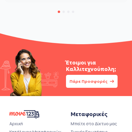
Έτοιμοι για
Καλλιτεχνούπολη;
Πάρε Προσφορές
Μεταφορικές
Αρχική
Μπείτε στο Δίκτυο μας
Κατάλογος Μεταφορικών
Συχνές Ερωτήσεις