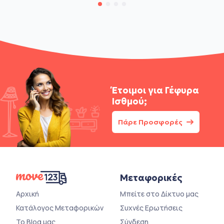
Έτοιμοι για
Γέφυρα
Ισθμού;
Πάρε Προσφορές
Μεταφορικές
Αρχική
Μπείτε στο Δίκτυο μας
Κατάλογος Μεταφορικών
Συχνές Ερωτήσεις
Το Blog μας
Σύνδεση