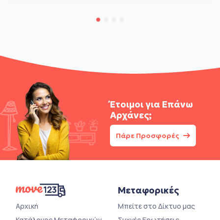
Έτοιμοι για
Επάνω
Αρχάνες;
Πάρε Προσφορές
Μεταφορικές
Αρχική
Μπείτε στο Δίκτυο μας
Κατάλογος Μεταφορικών
Συχνές Ερωτήσεις