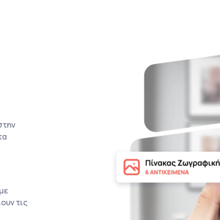
στην
τα
με
ουν τις