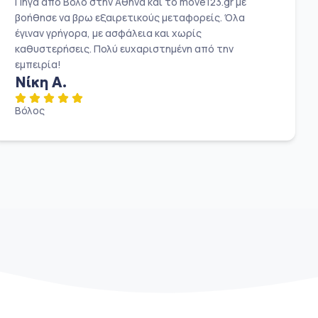
Πήγα από Βόλο στην Αθήνα και το move123.gr με
βοήθησε να βρω εξαιρετικούς μεταφορείς. Όλα
έγιναν γρήγορα, με ασφάλεια και χωρίς
καθυστερήσεις. Πολύ ευχαριστημένη από την
εμπειρία!
Νίκη Α.
Βόλος