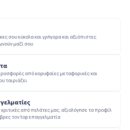
ο
κες σου εύκολα και γρήγορα και αξιόπιστες
ωνούν μαζί σου
ατα
5 προσφορές από κορυφαίες μεταφορικές και
ου ταιριάζει
γγελματίες
κριτικές από πελάτες μας, αξιολόγησε τα προφίλ
βρες τον top επαγγελματία