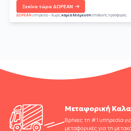
Ξεκίνα τώρα ΔΩΡΕΑΝ
ΔΩΡΕΑΝ
υπηρεσία – Χωρίς
καμία δέσμευση
αποδοχής προσφοράς
Μεταφορική Καλαμ
Βρήκες τη #1 υπηρεσία για
μεταφορικές για τη μετακ