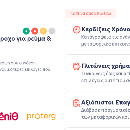
Γιατί να σας Επιλέξω
Κερδίζεις Χρόν
Καταγράφεις τις ανάγ
άροχο για ρεύμα &
μεταφορικές επικοιν
μερινή σου σύνδεση
Γλιτώνεις χρήμ
ονομικότερες επιλογές που
Συγκρίνεις έως και 
επιλέγεις αυτή που σ
Αξιόπιστοι Επα
Διάβασε πραγματικές 
των μεταφορικών και 