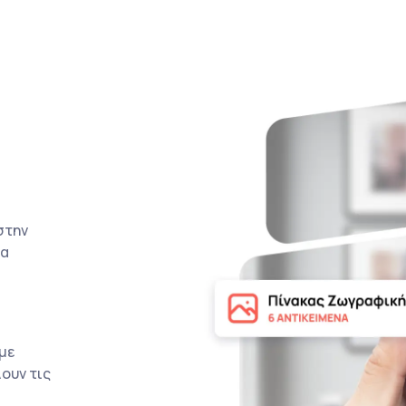
στην
τα
με
ουν τις