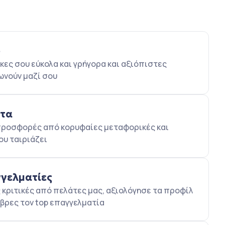
ο
κες σου εύκολα και γρήγορα και αξιόπιστες
ωνούν μαζί σου
ατα
5 προσφορές από κορυφαίες μεταφορικές και
ου ταιριάζει
γγελματίες
κριτικές από πελάτες μας, αξιολόγησε τα προφίλ
βρες τον top επαγγελματία