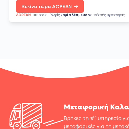
Ξεκίνα τώρα ΔΩΡΕΑΝ
ΔΩΡΕΑΝ
υπηρεσία – Χωρίς
καμία δέσμευση
αποδοχής προσφοράς
Μεταφορική Καλα
Βρήκες τη #1 υπηρεσία για
μεταφορικές για τη μετακ