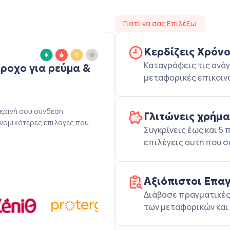
Γιατί να σας Επιλέξω
Κερδίζεις Χρόν
Καταγράφεις τις ανάγ
άροχο για ρεύμα &
μεταφορικές επικοιν
μερινή σου σύνδεση
Γλιτώνεις χρήμ
ονομικότερες επιλογές που
Συγκρίνεις έως και 
επιλέγεις αυτή που σ
Αξιόπιστοι Επα
Διάβασε πραγματικές 
των μεταφορικών και 