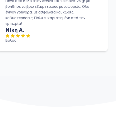
Πήγα από Βόλο στην Αθήνα και το move123.gr με
βοήθησε να βρω εξαιρετικούς μεταφορείς. Όλα
έγιναν γρήγορα, με ασφάλεια και χωρίς
καθυστερήσεις. Πολύ ευχαριστημένη από την
εμπειρία!
Νίκη Α.
Βόλος