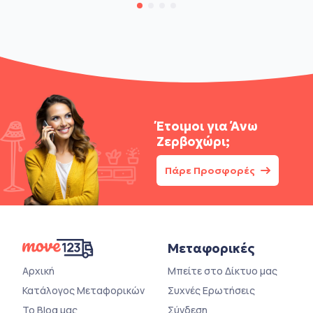
Έτοιμοι για
Άνω
Ζερβοχώρι;
Πάρε Προσφορές
Μεταφορικές
Αρχική
Μπείτε στο Δίκτυο μας
Κατάλογος Μεταφορικών
Συχνές Ερωτήσεις
Το Blog μας
Σύνδεση