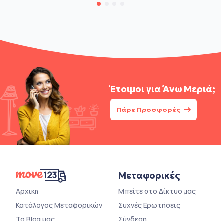
Έτοιμοι για
Άνω Μεριά;
Πάρε Προσφορές
Μεταφορικές
Αρχική
Μπείτε στο Δίκτυο μας
Κατάλογος Μεταφορικών
Συχνές Ερωτήσεις
Το Blog μας
Σύνδεση