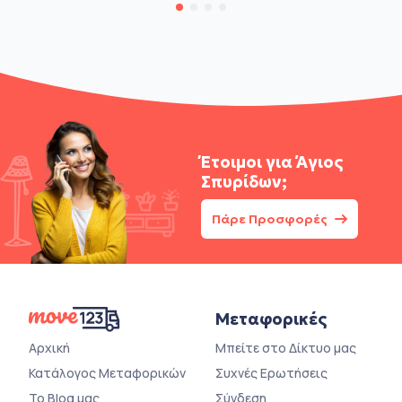
Έτοιμοι για
Άγιος
Σπυρίδων;
Πάρε Προσφορές
Μεταφορικές
Αρχική
Μπείτε στο Δίκτυο μας
Κατάλογος Μεταφορικών
Συχνές Ερωτήσεις
Το Blog μας
Σύνδεση