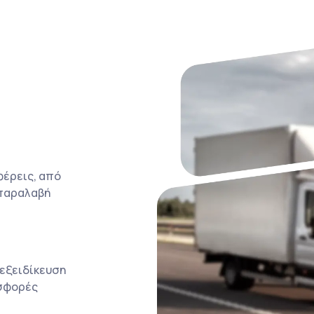
φέρεις, από
 παραλαβή
 εξειδίκευση
οσφορές