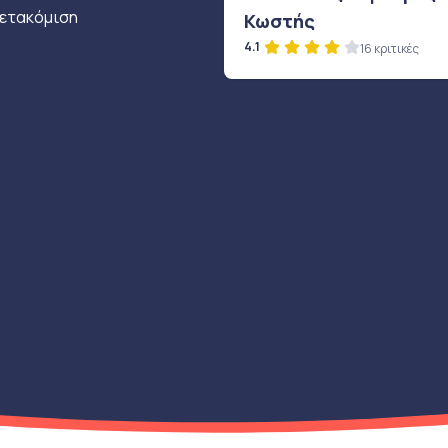
μετακόμιση
Κωστής
4.1
16 κριτικές