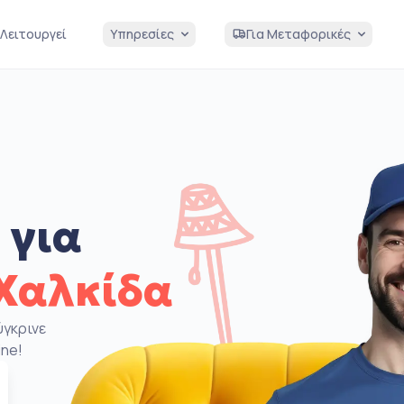
Λειτουργεί
Υπηρεσίες
Για Μεταφορικές
 για
Χαλκίδα
ύγκρινε
ine!