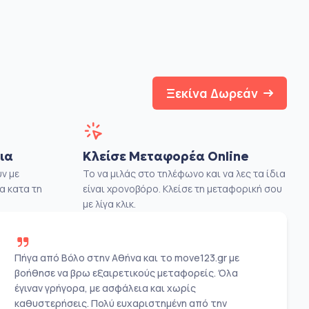
Ξεκίνα Δωρεάν
ια
Κλείσε Μεταφορέα Online
ν με
Το να μιλάς στο τηλέφωνο και να λες τα ίδια
α κατα τη
είναι χρονοβόρο. Κλείσε τη μεταφορική σου
με λίγα κλικ.
Πήγα από Βόλο στην Αθήνα και το move123.gr με
βοήθησε να βρω εξαιρετικούς μεταφορείς. Όλα
έγιναν γρήγορα, με ασφάλεια και χωρίς
καθυστερήσεις. Πολύ ευχαριστημένη από την