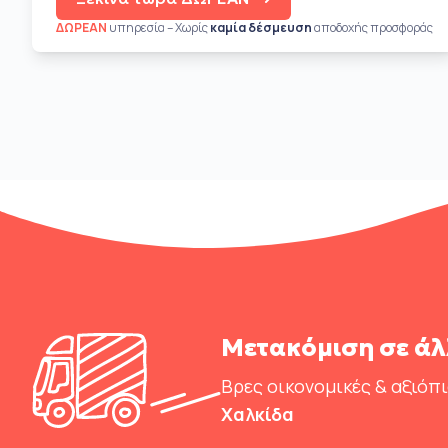
ΔΩΡΕΑΝ
υπηρεσία – Χωρίς
καμία δέσμευση
αποδοχής προσφοράς
Μετακόμιση σε άλ
Βρες οικονομικές & αξιόπ
Χαλκίδα