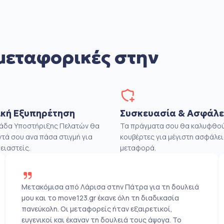
μεταφορικές στην
κή Εξυπηρέτηση
Συσκευασία & Ασφάλε
μάδα Υποστήριξης Πελατών θα
Τα πράγματα σου θα καλυφθού
ντά σου ανα πάσα στιγμή για
κουβέρτες για μέγιστη ασφάλει
ειαστείς.
μεταφορά.
Μετακόμισα από Λάρισα στην Πάτρα για τη δουλειά
μου και το move123.gr έκανε όλη τη διαδικασία
πανεύκολη. Οι μεταφορείς ήταν εξαιρετικοί,
ευγενικοί και έκαναν τη δουλειά τους άψογα. Το