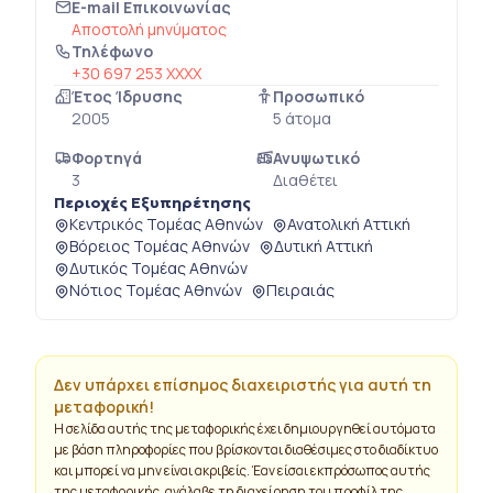
E-mail Επικοινωνίας
Αποστολή μηνύματος
Τηλέφωνο
+30 697 253 XXXX
Έτος Ίδρυσης
Προσωπικό
2005
5 άτομα
Φορτηγά
Ανυψωτικό
3
Διαθέτει
Περιοχές Εξυπηρέτησης
Κεντρικός Τομέας Αθηνών
Ανατολική Αττική
Βόρειος Τομέας Αθηνών
Δυτική Αττική
Δυτικός Τομέας Αθηνών
Νότιος Τομέας Αθηνών
Πειραιάς
Δεν υπάρχει επίσημος διαχειριστής για αυτή τη
μεταφορική!
Η σελίδα αυτής της μεταφορικής έχει δημιουργηθεί αυτόματα
με βάση πληροφορίες που βρίσκονται διαθέσιμες στο διαδίκτυο
και μπορεί να μην είναι ακριβείς. Έαν είσαι εκπρόσωπος αυτής
της μεταφορικής, ανάλαβε τη διαχείρηση του προφίλ της