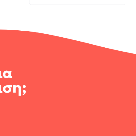
ια
ιση;