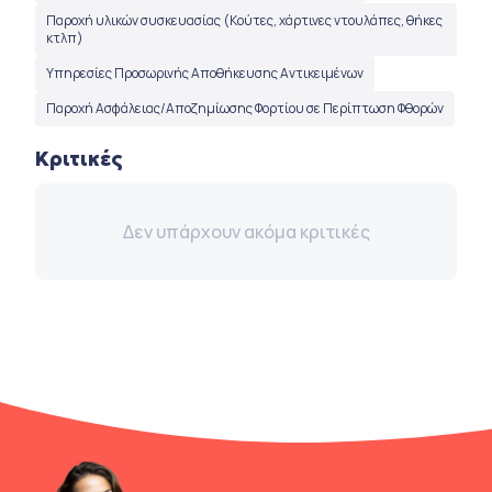
Παροχή υλικών συσκευασίας (Κούτες, χάρτινες ντουλάπες, θήκες
κτλπ)
Υπηρεσίες Προσωρινής Αποθήκευσης Αντικειμένων
Παροχή Ασφάλειας/Αποζημίωσης Φορτίου σε Περίπτωση Φθορών
Κριτικές
Δεν υπάρχουν ακόμα κριτικές