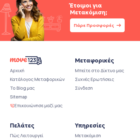
Έτοιμοι για
Μετακόμιση;
Πάρε Προσφορές
Μεταφορικές
Αρχική
Μπείτε στο Δίκτυο μας
Κατάλογος Μεταφορικών
Συχνές Ερωτήσεις
Το Blog μας
Σύνδεση
Sitemap
Επικοινώνησε μαζί μας
Πελάτες
Υπηρεσίες
Πώς Λειτουργεί
Μετακόμιση