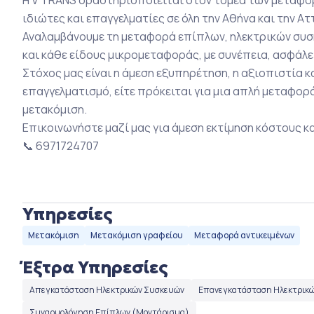
ιδιώτες και επαγγελματίες σε όλη την Αθήνα και την Ατ
Αναλαμβάνουμε τη μεταφορά επίπλων, ηλεκτρικών συσ
και κάθε είδους μικρομεταφοράς, με συνέπεια, ασφάλε
Στόχος μας είναι η άμεση εξυπηρέτηση, η αξιοπιστία κ
επαγγελματισμό, είτε πρόκειται για μια απλή μεταφορά
μετακόμιση.
Επικοινωνήστε μαζί μας για άμεση εκτίμηση κόστους 
📞 6971724707
Υπηρεσίες
Μετακόμιση
Μετακόμιση γραφείου
Μεταφορά αντικειμένων
Έξτρα Υπηρεσίες
Απεγκατάσταση Ηλεκτρικών Συσκευών
Επανεγκατάσταση Ηλεκτρικ
Συναρμολόγηση Επίπλων (Μοντάρισμα)