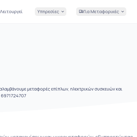
Λειτουργεί
Υπηρεσίες
Για Μεταφορικές
αλαμβάνουμε μεταφορές επίπλων, ηλεκτρικών συσκευών και
📞 6971724707
ορών, μετακομίσεων και μικρομεταφορών, εξυπηρετώντας