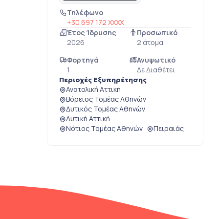
Τηλέφωνο
+30 697 172 XXXX
Έτος Ίδρυσης
Προσωπικό
2026
2 άτομα
Φορτηγά
Ανυψωτικό
1
Δε Διαθέτει
Περιοχές Εξυπηρέτησης
Ανατολική Αττική
Βόρειος Τομέας Αθηνών
Δυτικός Τομέας Αθηνών
Δυτική Αττική
Νότιος Τομέας Αθηνών
Πειραιάς