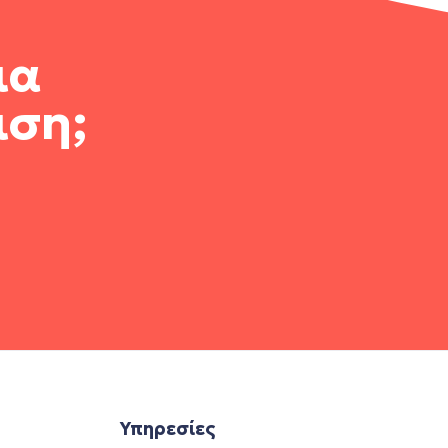
ια
ιση;
Υπηρεσίες