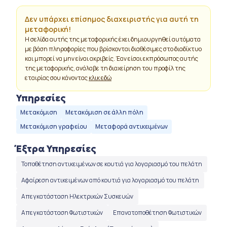
Δεν υπάρχει επίσημος διαχειριστής για αυτή τη
μεταφορική!
Η σελίδα αυτής της μεταφορικής έχει δημιουργηθεί αυτόματα
με βάση πληροφορίες που βρίσκονται διαθέσιμες στο διαδίκτυο
και μπορεί να μην είναι ακριβείς. Έαν είσαι εκπρόσωπος αυτής
της μεταφορικής, ανάλαβε τη διαχείρηση του προφίλ της
εταιρίας σου κάνοντας
κλικ εδώ
Υπηρεσίες
Μετακόμιση
Μετακόμιση σε άλλη πόλη
Μετακόμιση γραφείου
Μεταφορά αντικειμένων
Έξτρα Υπηρεσίες
Τοποθέτηση αντικειμένων σε κουτιά για λογαριασμό του πελάτη
Αφαίρεση αντικειμένων από κουτιά για λογαριασμό του πελάτη
Απεγκατάσταση Ηλεκτρικών Συσκευών
Απεγκατάσταση Φωτιστικών
Επανατοποθέτηση Φωτιστικών