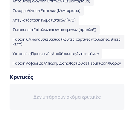
Αποσυναρμολόγηση Επίπλων (Ξεμοντάρισμα)
Συναρμολόγηση Επίπλων (Μοντάρισμα)
Απεγκατάσταση Κλιματιστικών (Α/C)
Συσκευασία Επίπλων και Αντικειμένων (αμπαλάζ)
Παροχή υλικών συσκευασίας (Κούτες, χάρτινες ντουλάπες, θήκες
κτλπ)
Υπηρεσίες Προσωρινής Αποθήκευσης Αντικειμένων
Παροχή Ασφάλειας/Αποζημίωσης Φορτίου σε Περίπτωση Φθορών
Κριτικές
Δεν υπάρχουν ακόμα κριτικές