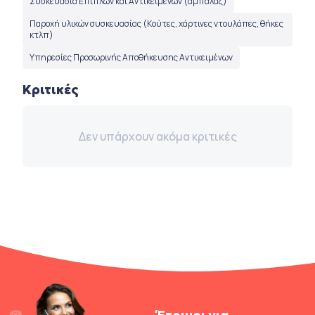
Συσκευασία Επίπλων και Αντικειμένων (αμπαλάζ)
Παροχή υλικών συσκευασίας (Κούτες, χάρτινες ντουλάπες, θήκες
κτλπ)
Υπηρεσίες Προσωρινής Αποθήκευσης Αντικειμένων
Κριτικές
Δεν υπάρχουν ακόμα κριτικές