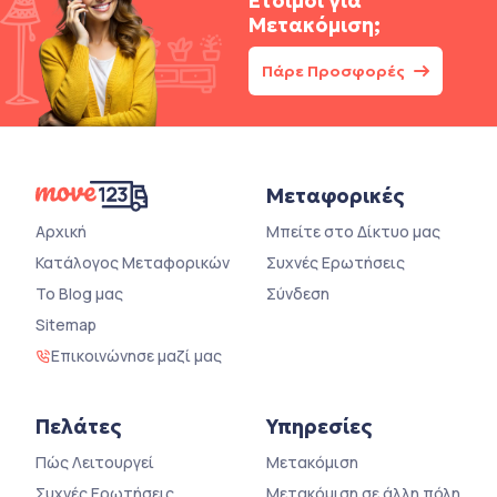
Έτοιμοι για
Μετακόμιση;
Πάρε Προσφορές
Μεταφορικές
Αρχική
Μπείτε στο Δίκτυο μας
Κατάλογος Μεταφορικών
Συχνές Ερωτήσεις
Το Blog μας
Σύνδεση
Sitemap
Επικοινώνησε μαζί μας
Πελάτες
Υπηρεσίες
Πώς Λειτουργεί
Μετακόμιση
Συχνές Ερωτήσεις
Μετακόμιση σε άλλη πόλη