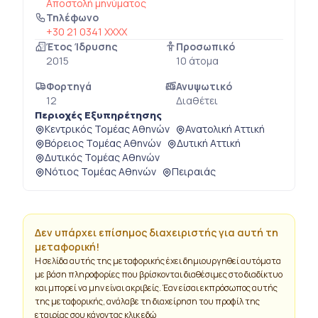
Αποστολή μηνύματος
Τηλέφωνο
+30 21 0341 XXXX
Έτος Ίδρυσης
Προσωπικό
2015
10 άτομα
Φορτηγά
Ανυψωτικό
12
Διαθέτει
Περιοχές Εξυπηρέτησης
Κεντρικός Τομέας Αθηνών
Ανατολική Αττική
Βόρειος Τομέας Αθηνών
Δυτική Αττική
Δυτικός Τομέας Αθηνών
Νότιος Τομέας Αθηνών
Πειραιάς
Δεν υπάρχει επίσημος διαχειριστής για αυτή τη
μεταφορική!
Η σελίδα αυτής της μεταφορικής έχει δημιουργηθεί αυτόματα
με βάση πληροφορίες που βρίσκονται διαθέσιμες στο διαδίκτυο
και μπορεί να μην είναι ακριβείς. Έαν είσαι εκπρόσωπος αυτής
της μεταφορικής, ανάλαβε τη διαχείρηση του προφίλ της
εταιρίας σου κάνοντας
κλικ εδώ