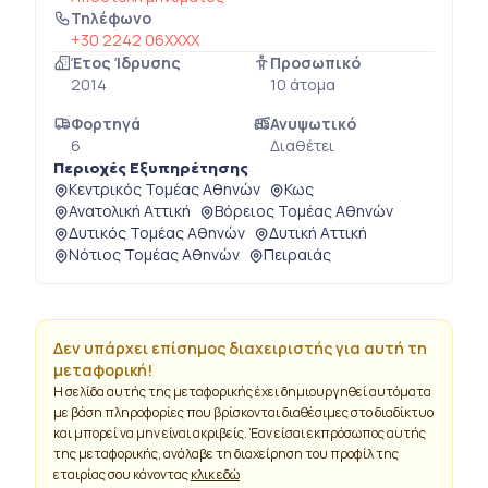
Τηλέφωνο
+30 2242 06XXXX
Έτος Ίδρυσης
Προσωπικό
2014
10 άτομα
Φορτηγά
Ανυψωτικό
6
Διαθέτει
Περιοχές Εξυπηρέτησης
Κεντρικός Τομέας Αθηνών
Κως
Ανατολική Αττική
Βόρειος Τομέας Αθηνών
Δυτικός Τομέας Αθηνών
Δυτική Αττική
Νότιος Τομέας Αθηνών
Πειραιάς
Δεν υπάρχει επίσημος διαχειριστής για αυτή τη
μεταφορική!
Η σελίδα αυτής της μεταφορικής έχει δημιουργηθεί αυτόματα
με βάση πληροφορίες που βρίσκονται διαθέσιμες στο διαδίκτυο
και μπορεί να μην είναι ακριβείς. Έαν είσαι εκπρόσωπος αυτής
της μεταφορικής, ανάλαβε τη διαχείρηση του προφίλ της
εταιρίας σου κάνοντας
κλικ εδώ