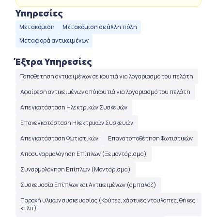
Υπηρεσίες
Μετακόμιση
Μετακόμιση σε άλλη πόλη
Μεταφορά αντικειμένων
Έξτρα Υπηρεσίες
Τοποθέτηση αντικειμένων σε κουτιά για λογαριασμό του πελάτη
Αφαίρεση αντικειμένων από κουτιά για λογαριασμό του πελάτη
Απεγκατάσταση Ηλεκτρικών Συσκευών
Επανεγκατάσταση Ηλεκτρικών Συσκευών
Απεγκατάσταση Φωτιστικών
Επανατοποθέτηση Φωτιστικών
Αποσυναρμολόγηση Επίπλων (Ξεμοντάρισμα)
Συναρμολόγηση Επίπλων (Μοντάρισμα)
Συσκευασία Επίπλων και Αντικειμένων (αμπαλάζ)
Παροχή υλικών συσκευασίας (Κούτες, χάρτινες ντουλάπες, θήκες
κτλπ)