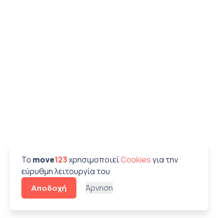
To
move
123
χρησιμοποιεί
Cookies
για την
εύρυθμη λειτουργία του
Άρνηση
Αποδοχή